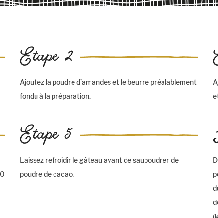
Etape 2
Ajoutez la poudre d’amandes et le beurre préalablement
A
fondu à la préparation.
e
Etape 5
Laissez refroidir le gâteau avant de saupoudrer de
D
20
poudre de cacao.
p
d
d
(