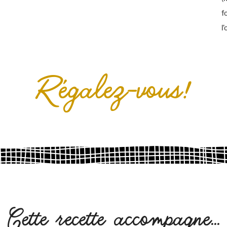
f
l
Régalez-vous!
Cette recette accompagne...