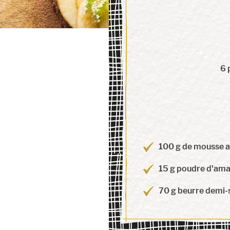
6 
100 g de mousse a
15 g poudre d'am
70 g beurre demi-