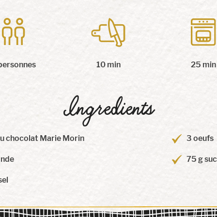
personnes
10 min
25 min
Ingredients
u chocolat Marie Morin
3 oeufs
ande
75 g su
sel