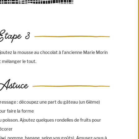
Etape 3
joutez la mousse au chocolat à l’ancienne Marie Morin
t mélanger le tout.
Astuce
ressage : découpez une part du gâteau (un 6ième)
our faire la forme
u poisson. Ajoutez quelques rondelles de fruits pour
écorer
kiwi, pomme, banane, selon vos goûts). Amusez-vous à