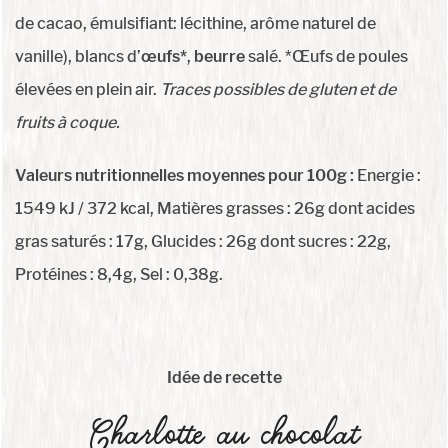
de cacao, émulsifiant: lécithine, arôme naturel de
vanille), blancs d’
œufs*
,
beurre
salé. *Œufs de poules
élevées en plein air.
Traces possibles de gluten et de
fruits à coque.
Valeurs nutritionnelles moyennes pour 100g :
Energie :
1549 kJ / 372 kcal, Matières grasses : 26g dont acides
gras saturés : 17g, Glucides : 26g dont sucres : 22g,
Protéines : 8,4g, Sel : 0,38g.
Idée de recette
Charlotte au chocolat