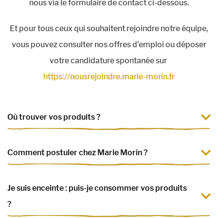
nous via le formulaire de contact ci-dessous.
Et pour tous ceux qui souhaitent rejoindre notre équipe,
vous pouvez consulter nos offres d’emploi ou déposer
votre candidature spontanée sur
https://nousrejoindre.marie-morin.fr
Où trouver vos produits ?
Nos produits sont disponibles dans toutes les
Comment postuler chez Marie Morin ?
enseignes de la grande distribution au rayon
desserts frais. Afin de faciliter vos recherches, nous
Nous vous remercions pour l’intérêt que vous portez
Je suis enceinte : puis-je consommer vos produits
vous invitons à vous rendre sur la page du produit
à notre marque. Vous pouvez consulter nos offres
?
qui vous intéresse puis à cliquer sur le bouton « où le
disponibles ou proposer votre candidature