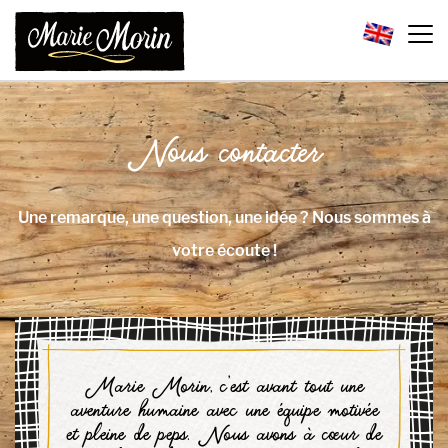
Nous contacter
Une remarque, une question, une idée ? Nous sommes à
votre écoute !
Marie Morin, c’est avant tout une
aventure humaine avec une équipe motivée
et pleine de peps. Nous avons à cœur de