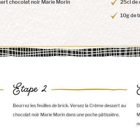
ert chocolat noir Marie Morin
25cl de 
10g de 
Etape 2
Beurrez les feuilles de brick. Versez la Crème dessert au
D
chocolat noir Marie Morin dans une poche pâtissière.
M
n