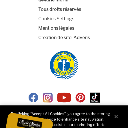
Tous droits réservés
Cookies Settings
Mentions légales
Création de site:
Adveris
Nous rejoindre
By clicking “Accept All Cookies”, you agree to the storing
of cookies on your device to enhance site navigation,
Je suis un professionnel
analyze site usage, and assist in our marketing efforts.