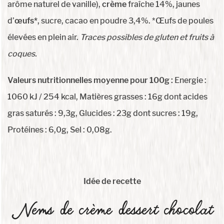
arôme naturel de vanille),
crème
fraîche 14%, jaunes
d’
œufs*
, sucre, cacao en poudre 3,4%. *Œufs de poules
élevées en plein air.
Traces possibles de gluten et fruits à
coques.
Valeurs nutritionnelles moyenne pour 100g :
Energie :
1060 kJ / 254 kcal, Matières grasses : 16g dont acides
gras saturés : 9,3g, Glucides : 23g dont sucres : 19g,
Protéines : 6,0g, Sel : 0,08g.
Idée de recette
Nems de crème dessert chocolat