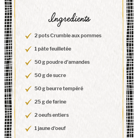
Ingredients
2 pots Crumble aux pommes
1 pâte feuilletée
50 g poudre d'amandes
50 g de sucre
50 g beurre tempéré
25 g de farine
2 oeufs entiers
1 jaune d'oeuf